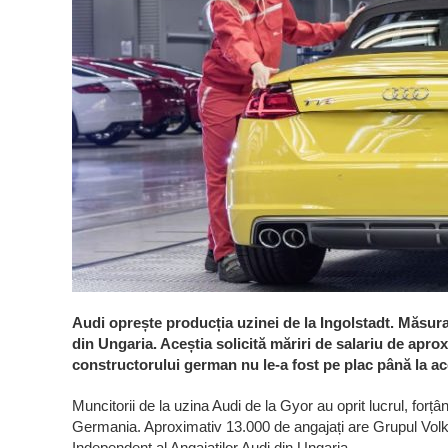
Audi oprește producția uzinei de la Ingolstadt. Măsura 
din Ungaria. Aceștia solicită măriri de salariu de apro
constructorului german nu le-a fost pe plac până la ac
Muncitorii de la uzina Audi de la Gyor au oprit lucrul, for
Germania. Aproximativ 13.000 de angajați are Grupul Volks
Independent al Angajaților Audi din Ungaria.