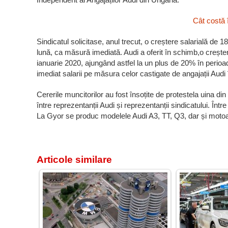
Cât costă
Sindicatul solicitase, anul trecut, o creștere salarială de 
lună, ca măsură imediată. Audi a oferit în schimb,o creșter
ianuarie 2020, ajungând astfel la un plus de 20% în perioa
imediat salarii pe măsura celor castigate de angajații Audi 
Cererile muncitorilor au fost însoțite de protestela uina di
între reprezentanții Audi și reprezentanții sindicatului. Înt
La Gyor se produc modelele Audi A3, TT, Q3, dar și motoare
Articole similare