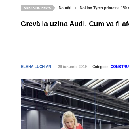
Noutăţi
•
Nokian Tyres primește 150 m
BREAKING NEWS
Grevă la uzina Audi. Cum va fi a
ELENA LUCHIAN
29 ianuarie 2019
Categorie:
CONSTRU