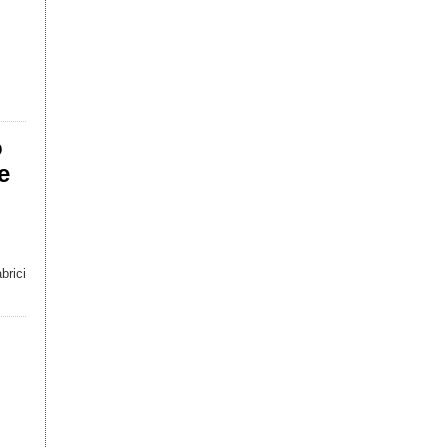
o
e
brici