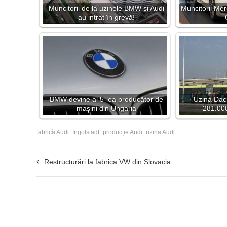
Muncitorii de la uzinele BMW și Audi
Muncitorii Mer
au intrat în grevă!
BMW devine al 5-lea producător de
Uzina Dac
maşini din Ungaria
281.000
fabrică Audi
Ingolstadt
producție Audi
uzina Audi
Restructurări la fabrica VW din Slovacia