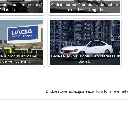
cedes au intrat în grevă.
Audi demarează producţia de motoare
Cei de la…
electrice în Ungaria
ia a produs aproape
Best-seller în Europa, Cenușăreasă în
 de vehicule în…
State!…
Bridgestone achiziţionează TomTom Telemati