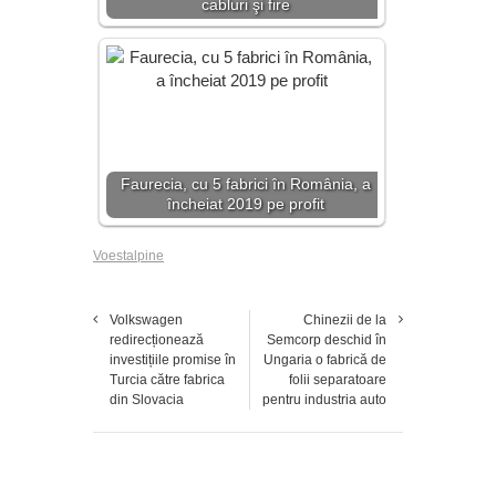
cabluri şi fire
Faurecia, cu 5 fabrici în România, a
încheiat 2019 pe profit
Voestalpine
Volkswagen
Chinezii de la
redirecționează
Semcorp deschid în
investițiile promise în
Ungaria o fabrică de
Turcia către fabrica
folii separatoare
din Slovacia
pentru industria auto