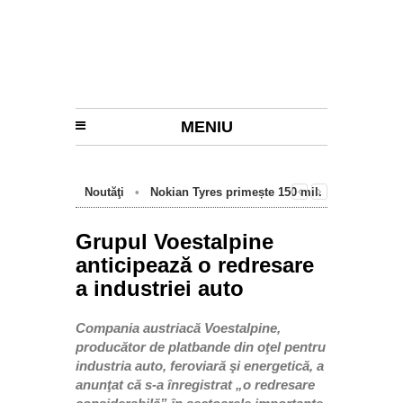
MENIU
Noutăţi
•
Nokian Tyres primește 150 mil.
euro de la BEI pentru fabrica de anvelope
cu emisii zero de la Oradea
Grupul Voestalpine
anticipează o redresare
a industriei auto
Compania austriacă Voestalpine,
producător de platbande din oţel pentru
industria auto, feroviară şi energetică, a
anunţat că s-a înregistrat „o redresare