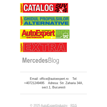
Email: office@autoexpert.ro Tel:
+40721249495 Adresa: Str. Zaharia 34A,
sect.1, Bucuresti
© 2025
AutoExpertIndustry
·
RSS