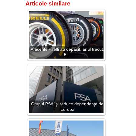
Articole similare
Afacerile Pirelli au depăşit, anul trecut,
5…
Grupul PSA îşi reduce dependenţa de
Europa