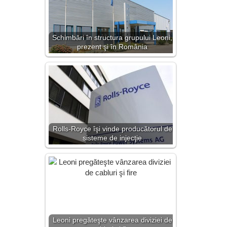
Schimbări în structura grupului Leoni,
prezent şi în România
Rolls-Royce îşi vinde producătorul de
sisteme de injecţie
Leoni pregăteşte vânzarea diviziei de