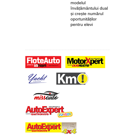
modelul
primește 
învățământului dual
euro de l
și crește numărul
pentru fab
oportunităților
anvelope 
pentru elevi
zero de l