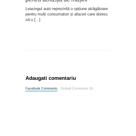
Leasingul auto reprezintă o opțiune atrăgătoare
pentru mulți consumatori și afaceri care doresc
să u
[...]
Adaugati comentariu
Facebook Comments
Default Comments (0)