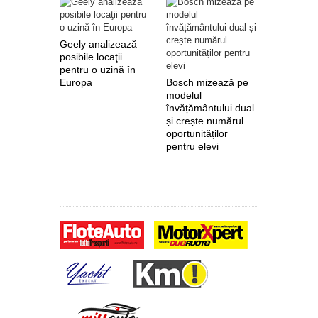
Geely analizează
posibile locaţii
pentru o uzină în
Europa
Bosch mizează pe
Nokian Ty
modelul
primește 
învățământului dual
euro de l
și crește numărul
pentru fab
oportunităților
anvelope 
pentru elevi
zero de l