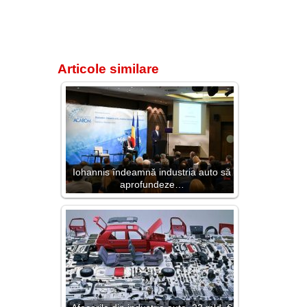
Articole similare
Iohannis îndeamnă industria auto să
aprofundeze…