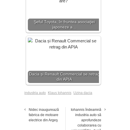
Şeful Toyota, în fruntea asociaţiei
japoneze a…
Dacia și Renault Commercial se retrag
din APIA
industria auto
Klaus Iohannis
Uzina dacia
Nidec inaugurează
Iohannis îndeamnă
fabrica de motoare
industria auto să
electrice din Argeş
aprofundeze
colaborarea cu