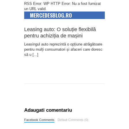
RSS Error: WP HTTP Error: Nu a fost furnizat
un URL valid.
MERCEDESBLOG.RO
Leasing auto: O soluție flexibilă
pentru achiziția de mașini
Leasingul auto reprezintă o opțiune atrăgătoare
pentru mulți consumatori și afaceri care doresc
să u
[...]
Adaugati comentariu
Facebook Comments
Default Comments (0)