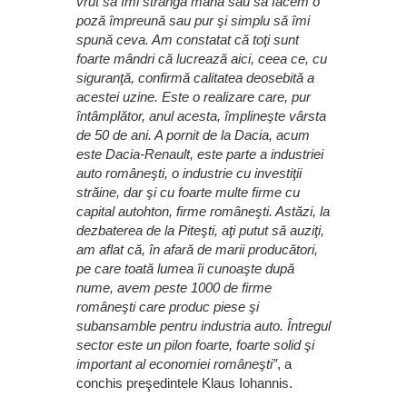
vrut să îmi strângă mâna sau să facem o
poză împreună sau pur şi simplu să îmi
spună ceva. Am constatat că toţi sunt
foarte mândri că lucrează aici, ceea ce, cu
siguranţă, confirmă calitatea deosebită a
acestei uzine. Este o realizare care, pur
întâmplător, anul acesta, împlineşte vârsta
de 50 de ani. A pornit de la Dacia, acum
este Dacia-Renault, este parte a industriei
auto româneşti, o industrie cu investiţii
străine, dar şi cu foarte multe firme cu
capital autohton, firme româneşti. Astăzi, la
dezbaterea de la Piteşti, aţi putut să auziţi,
am aflat că, în afară de marii producători,
pe care toată lumea îi cunoaşte după
nume, avem peste 1000 de firme
româneşti care produc piese şi
subansamble pentru industria auto. Întregul
sector este un pilon foarte, foarte solid şi
important al economiei româneşti”
, a
conchis preşedintele Klaus Iohannis.