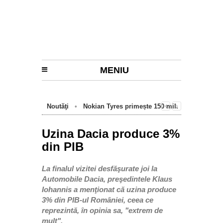
MENIU
Noutăţi
•
Nokian Tyres primește 150 mil.
euro de la BEI pentru fabrica de anvelope
cu emisii zero de la Oradea
Uzina Dacia produce 3%
din PIB
La finalul vizitei desfăşurate joi la
Automobile Dacia, preşedintele Klaus
Iohannis a menţionat că uzina produce
3% din PIB-ul României, ceea ce
reprezintă, în opinia sa, "extrem de
mult".